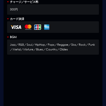
チャージ／サービス料
300円
カード決済
BGM
Jazz／R&B／Soul／HipHop／Pops／Reggae／Ska／Rock／Punk
／Metal／Mixture／Blues／Country／Oldies