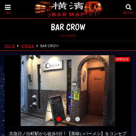
MENU
SEARCH
BAR CROW
バー クロウ
HOME
伊勢佐木
BAR CROW
伊勢佐木
京急日ノ出町駅から徒歩5分！【美味いバーメシ】をコンセプ