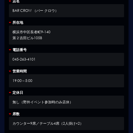
店名
BAR CROW （バー クロウ）
所在地
横浜市中区長者町9-140
第２吉田ビル105B
電話番号
045-263-4101
営業時間
19:00～5:00
定休日
無し（野外イベント参加時のみ店休）
席数
カウンター9席／テーブル4席（2人掛け×2）